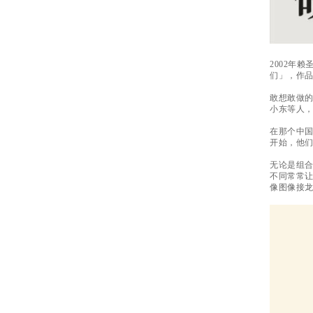
2002年
们」，作
敢想敢做
小东等人，
在那个中
开始，他
无论是组
不同常常让
像图像接