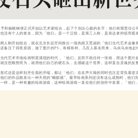
赖圣予和杨晓钢便正式开始以艺术家组合，起了个别出心裁的名字：他们有限责任
品也没有个人的签名，因为「他们」是一个泛指，是第三人称，是表达者抑或旁观
的两人刚开始组合，就在北京长征空间推出一场热闹又荒诞的「他们当代艺术金像
还备注了得奖原因，做了图片的PS，有模有样。几百人慕名而来，乌央乌央地赴
国当代艺术市场绘画明星涌现的时代，「他们」反而不画任何一张画，用这个图片
们就没想顺势而为，就用他们自己的硬石头，去撞破这个世界。这样直击灵魂的反
合形式还是这样别开生面的开端，都让「他们」在名声大噪的同时也注定背负着逆
他们的作品散发出一种天然的“幽默感”。最早绘画系列还没有这么成熟时，他们
龙一样，是一种有趣的绘画游戏，这种绘画游戏一直在他们的创作中发展，「他们