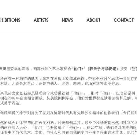
HIBITIONS
ARTISTS
NEWS
ABOUT
CONTACT
画廊
很荣幸地宣布，画廊代理的艺术家组合
“他们+”（
赖圣予与杨晓钢
）
接受《芭
得绘画有一种独特的魅力：颜料在画板上凝结成画作，带着创作时的思绪一并封存
的对话。
无论是对自己，还是与他人、过去、未来，这场对话将永不停息。
时尚芭莎文化创新部总经理徐宁就曾采访过「他们+」，那时「他们+」组合还是
钢在2002年自由组合而成。从美院刚刚毕业，他们对世界都充满着热情和见解
形式勇于表达。
是年轻编辑的徐宁则是为了发掘在鲜活时代具有先锋独立精神的创作者们，专门找
偶然的机会让徐宁与他们再度相遇，时光匆匆流过，赖圣予和杨晓钢已然用独到的
的画作深入人心，「他们」也升级成了「他们+」。这20年间，他们是以怎样的
见证着中国当代艺术、文化、与社会和内在自我的变与不变？藉由这次重逢，他们