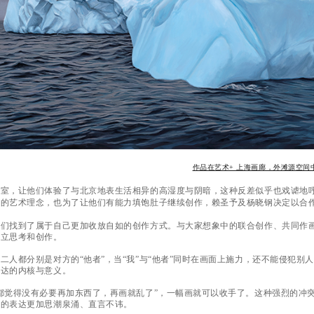
作品在艺术+ 上海画廊，外滩源空间
下室，让他们体验了与北京地表生活相异的高湿度与阴暗，这种反差似乎也戏谑地
榜的艺术理念，也为了让他们有能力填饱肚子继续创作，赖圣予及杨晓钢决定以合
他们找到了属于自己更加收放自如的创作方式。与大家想象中的联合创作、共同作
独立思考和创作。
二人都分别是对方的“他者”，当“我”与“他者”同时在画面上施力，还不能侵犯
表达的内核与意义。
都觉得没有必要再加东西了，再画就乱了”，一幅画就可以收手了。这种强烈的冲
们的表达更加思潮泉涌、直言不讳。