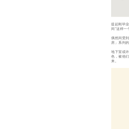
提起刚毕
间”这样一
偶然间受
房」系列
地下室或许
色，被他
来。