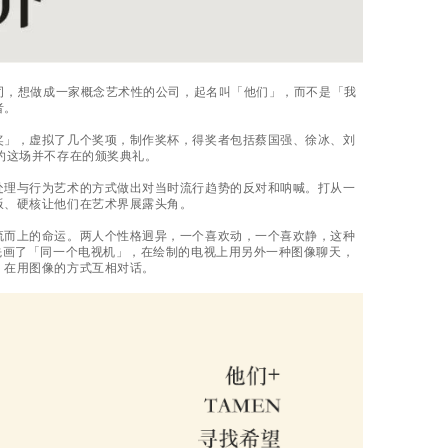
公司，想做成一家概念艺术性的公司，起名叫「他们」，而不是「我
者。
奖」，虚拟了几个奖项，制作奖杯，得奖者包括蔡国强、徐冰、刘
约这场并不存在的颁奖典礼。
处理与行为艺术的方式做出对当时流行趋势的反对和呐喊。打从一
叛、硬核让他们在艺术界展露头角。
流而上的命运。两人个性格迥异，一个喜欢动，一个喜欢静，这种
先画了「同一个电视机」，在绘制的电视上用另外一种图像聊天，
」在用图像的方式互相对话。