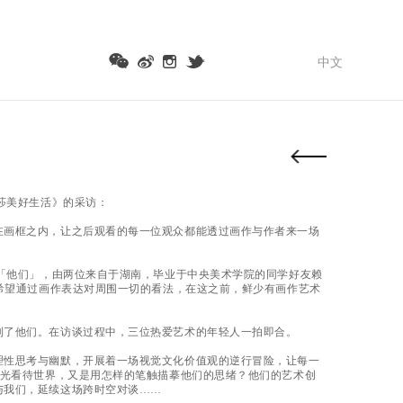
中文
莎美好生活》的采访：
在画框之内，让之后观看的每一位观众都能透过画作与作者来一场
叫「他们」，由两位来自于湖南，毕业于中央美术学院的同学好友赖
，希望通过画作表达对周围一切的看法，在这之前，鲜少有画作艺术
到了他们。在访谈过程中，三位热爱艺术的年轻人一拍即合。
理性思考与幽默，开展着一场视觉文化价值观的逆行冒险，让每一
眼光看待世界，又是用怎样的笔触描摹他们的思绪？他们的艺术创
与我们，延续这场跨时空对谈……