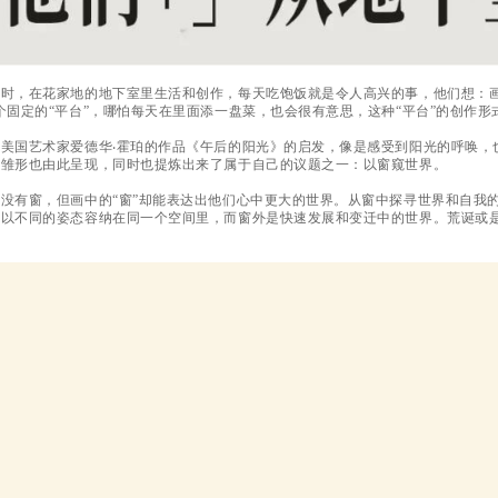
业时，在花家地的地下室里生活和创作，每天吃饱饭就是令人高兴的事，他们想：
个固定的“平台”，哪怕每天在里面添一盘菜，也会很有意思，这种“平台”的创作
到美国艺术家爱德华‧霍珀的作品《午后的阳光》的启发，像是感受到阳光的呼唤，
的雏形也由此呈现，同时也提炼出来了属于自己的议题之一：以窗窥世界。
没有窗，但画中的“窗”却能表达出他们心中更大的世界。从窗中探寻世界和自我
们以不同的姿态容纳在同一个空间里，而窗外是快速发展和变迁中的世界。荒诞或